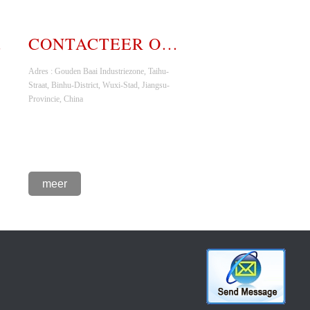
OLE
CONTACTEER ONS
Adres : Gouden Baai Industriezone, Taihu-
Straat, Binhu-District, Wuxi-Stad, Jiangsu-
Provincie, China
meer