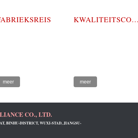
FABRIEKSREIS
KWALITEITSCONTR
meer
meer
IANCE CO., LTD.
T, BINHU-DISTRICT, WUXI-STAD, JIANGSU-