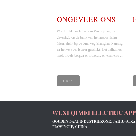
ONGEVEER ONS
Wordt Elektrisch Co. van Wuxiqimei, Ltd
gevestigd op de bank van het mooie Taihu-
Meer, dicht bij de Snelweg Shanghai-Nanjing,
en het vervoer is zeer geschikt. Het Taihumeer
heeft mooie bergen en rivieren, en eminente ...
meer
WUXI QIMEI ELECTRIC APPL
GOUDEN BAAI INDUSTRIEZONE, TAIHU-STRAA
PROVINCIE, CHINA