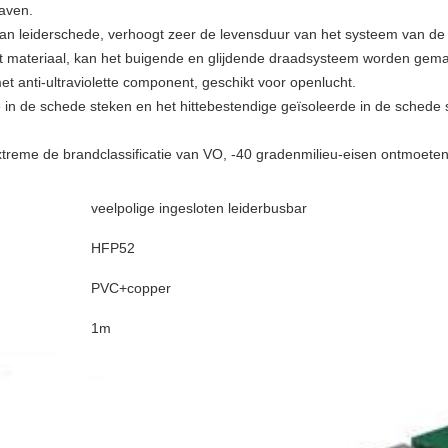
haven.
an leiderschede, verhoogt zeer de levensduur van het systeem van de d
t materiaal, kan het buigende en glijdende draadsysteem worden gema
t anti-ultraviolette component, geschikt voor openlucht.
e in de schede steken en het hittebestendige geïsoleerde in de schede
treme de brandclassificatie van VO, -40 gradenmilieu-eisen ontmoeten
veelpolige ingesloten leiderbusbar
HFP52
PVC+copper
1m