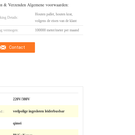
en & Verzenden Algemene voorwaarden:
Houten pallet, houten krat,
king Details:
volgens de eisen van de klant
ng vermogen:
100000 meter/meter per maand
Contact
220V/380V
::
veelpolige ingesloten leiderbusbar
qimei