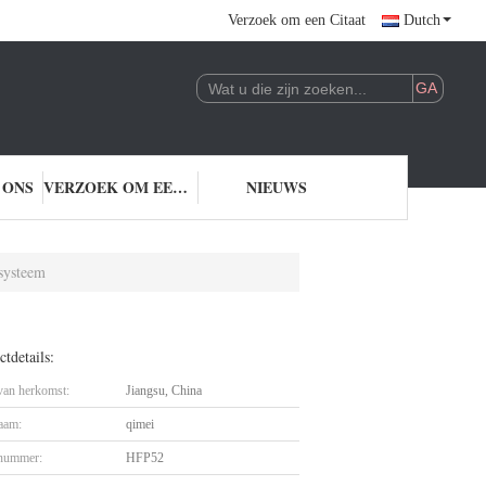
Verzoek om een Citaat
Dutch
 ONS
VERZOEK OM EEN CITAAT
NIEUWS
rsysteem
tdetails:
 van herkomst:
Jiangsu, China
aam:
qimei
nummer:
HFP52