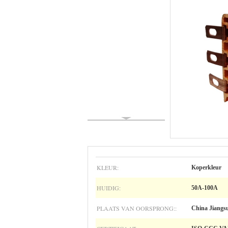
KLEUR:
Koperkleur
HUIDIG:
50A-100A
PLAATS VAN OORSPRONG::
China Jiangs