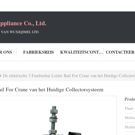
ppliance Co., Ltd.
 VAN WUXIQIMEI, LTD.
R ONS
FABRIEKSREIS
KWALITEITSCONTROLE
CONTACTEER
De elektrische 3 Fasebusbar Leider Rail For Crane van het Huidige Collecto
ail For Crane van het Huidige Collectorsysteem
Produc
Plaats
Merkn
Model