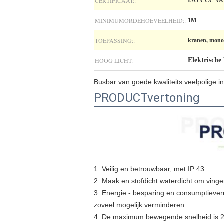
CERTIFICAAT::
ISO-CCC VA
MINIMUMORDEHOEVEELHEID::
1M
TOEPASSING::
kranen, monora
HOOG LICHT:
Elektrische
Busbar van goede kwaliteits veelpolige i
PRODUCTvertoning
1.
Veilig en betrouwbaar, met IP 43.
2. Maak en stofdicht waterdicht om vinge
3. Energie - besparing en consumptieverm
zoveel mogelijk verminderen.
4. De maximum bewegende snelheid is 