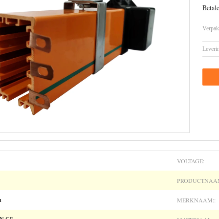
Betal
Verpak
Leveri
VOLTAGE:
PRODUCTNAAM
MERKNAAM::
u