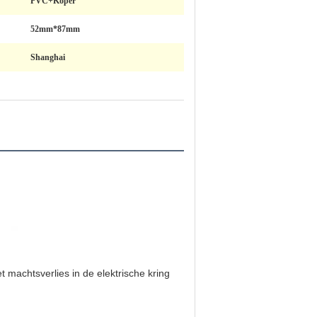
PVC+Koper
52mm*87mm
Shanghai
 machtsverlies in de elektrische kring