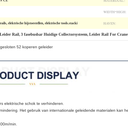
MATERIAAL::
N CE
WIDTH*HIGH:
HAVEN:
ils, elektrische hijstoestellen, elektrische tools.stacki
 Leider Rail
3 fasebusbar Huidige Collectorsysteem
Leider Rail For Crane
,
,
ngesloten 52 koperen geleider
rs elektrische schok te verhinderen.
indering. Het gebruik van internationale geleidende materialen kan het
200m/min.